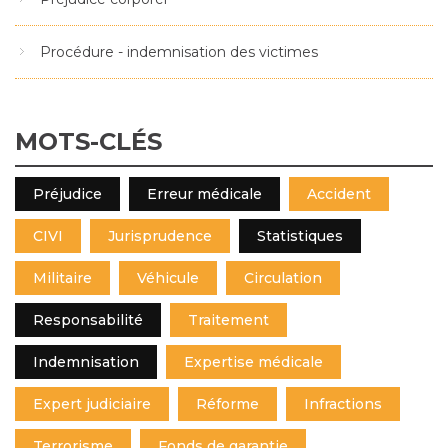
Procédure - indemnisation des victimes
MOTS-CLÉS
Préjudice
Erreur médicale
Accident
CIVI
Jurisprudence
Statistiques
Militaire
Véhicule
Circulation
Responsabilité
Traitement
Indemnisation
Expertise médicale
Expert judiciaire
Réforme
Infractions
Terrorisme
Fonds de garantie